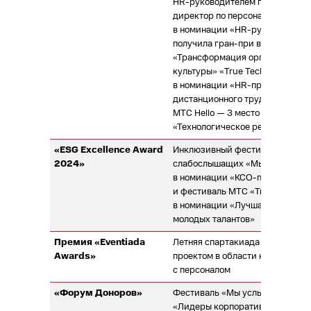
HR-руководителем года. Лия Ко
директор по персоналу, стала л
в номинации «HR-руководитель
получила гран-при в номинаци
«Трансформация организации 
культуры» «True Tech Communit
в номинации «HR-проект года»
дистанционного трудоустройст
МТС Hello — 3 место в номинац
«Технологическое решение год
«ESG Excellence Award
Инклюзивный фестиваль МТС д
2024»
слабослышащих «Мы услышим» 
в номинации «КСО-проект года
и фестиваль МТС «True Tech C
в номинации «Лучшая практика
молодых талантов»
Премия «Eventiada
Летняя спартакиада МТС стала
Awards»
проектом в области коммуника
с персоналом
«Форум Доноров»
Фестиваль «Мы услышим» — 1 м
«Лидеры корпоративной благот