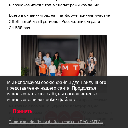
и познакомиться с топ-менеджерами компании.
Всего в онлайн-играх на платформе приняли участие
3858 детей из 78 регионов России, они сыграли
24 655 раз.
Мы используем cookie-файлы для наилучшего
представления нашего сайта. Продолжая
использовать этот сайт, вы соглашаетесь с
использованием cookie-файлов.
Дети смогли познакомиться с новыми профессиями
не только с помощью цифровой платформы, но
Принять
и на очных праздниках. Они прошли в 80 регионах для
4925 участников. Больше всего участников в регионах
Политика обработки файлов cookie в ПАО «МТС»
пришли на мероприятия в Нижегородской области,