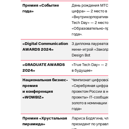
Премия «Событие
День рождения МТС «30 лет — 
года»
цифра» — 2 место в номинации
«Внутрикорпоративное меропри
Tech Day» — 2 место в номинац
«Образовательно-просветитель
года».
«Digital Communication
3 диплома лауреатов с проекта
AWARDS 2024»
мини-игрой «Заколдованная ци
Design Bot
«GRADUATE AWARDS
«True Tech Day» — 2 место в н
2024»
в будущее»
Национальная бизнес-
Чемпионат цифровой грамотно
премия
«Серебряная цифра» стал луч
и конференция
проектом России в номинации 
«WOWBIZ»
проекты» IT-сообщество «True 
золото в номинации «Креативн
года»
Премия «Хрустальная
Лариса Бодягина, член правлен
пирамида»
президент по управлению персо