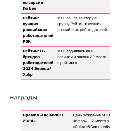
по версии
Forbes
Рейтинг
МТС вошла во вторую
лучших
группу Рейтинга лучших
российских
российских работодателей
работодателей
РБК
Рейтинг IT-
МТС поднялась на 2
брендов
позиции и заняла 32 место
работодателей
в рейтинге
2024 Экопси/
Хабр
Награды
Премия «HR IMPACT
День рождение МТС «30 лет — 
2024»
цифра» — 3 место в номинации
«Culture&Community».