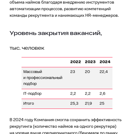
объема наймов благодаря внедрению инструментов
автоматизации процессов, развитию компетенций
команды рекрутмента и нанимающих HR-менеджеров.
Уровень закрытия вакансий,
тыс. человек
2022
2023
2024
Массовый
23
20
22,4
и профессиональный
подбор
IT-подбор
2,2
2,2
2,6
Итого
25,3
21,9
25
В 2024 году Компания смогла сохранить эффективность
рекрутинга (количество наймов на одного рекрутера)
на уровне выше среднерыночного (бенчмарк по рынку