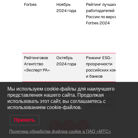
Forbes
Ноябрь
Рейтинг лучших
МТ
2024 года
работодателей
ра
России по версии
по
Forbes 2024
по
в 
и 
и 
«С
Рейтинговое
Октябрь
Рэнкинг ESG-
37
Агентство
2024 года
прозрачности
«Эксперт РА»
российских компаний
и банков
Национальное
Ноябрь
Рэнкинг
18
Мы используем cookie-файлы для наилучшего
Рейтинговое
2024 года
потребительского
представления нашего сайта. Продолжая
Агенство
сектора и сектора
использовать этот сайт, вы соглашаетесь с
нефинансовых услуг
использованием cookie-файлов.
Принять
Политика обработки файлов cookie в ПАО «МТС»