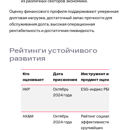
из различных секторов экономики.
Оценку финансового профиля поддерживают умеренная
долговая нагрузка, достаточный запас прочности для
обслуживания долга, высокая операционная
рентабельность и достаточная ликвидность.
Рейтинги устойчивого
развития
Кто
Дата
Инструмент и
Ре
оценивает
присвоения
предмет оценки
НКР
Октябрь
ESG-индекс РБК
МТ
2024 года
ко
вн
по
AK&M
Октябрь
Рейтинг социальной
МТ
2024 года
эффективности
кр
крупнейших
в 